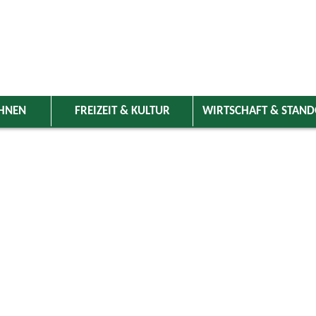
HNEN
FREIZEIT & KULTUR
WIRTSCHAFT & STAN
 Wolnzach
>
Freizeit & Kultur
>
Veranstaltungen
>
Veranstaltungskale
ungen
olnzach, Weihnachtssingen auf dem Wolnzacher 
24.12.2026 von 17:00
bis 17:30 Uhr
Kirche
Friedhof Wolnzach