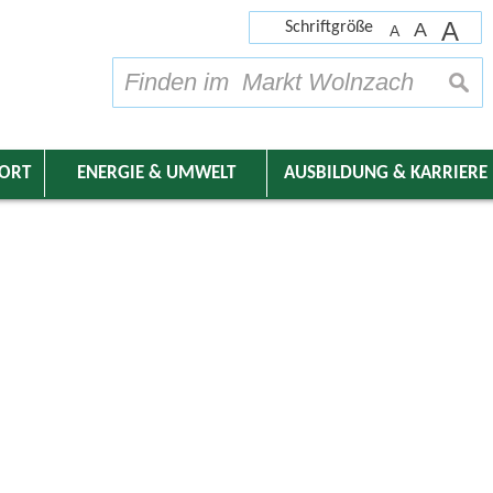
A
Schriftgröße
A
A
su
DORT
ENERGIE & UMWELT
AUSBILDUNG & KARRIERE
nder
Friedhof