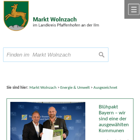
Zum Inhalt
,
zur Navigation
oder
zur Startseite
springen.
chließen
A
Schriftgröße
A
suchen
A
Sie sind hier:
Markt Wolnzach
>
Energie & Umwelt
>
Ausgezeichnet
Blühpakt
Bayern – wir
sind eine der
ausgewählten
Kommunen