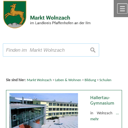
Zum Inhalt
,
zur Navigation
oder
zur Startseite
springen.
chließen
A
Schriftgröße
A
suchen
A
Sie sind hier:
Markt Wolnzach
>
Leben & Wohnen
>
Bildung
>
Schulen
Hallertau-
Gymnasium
in Wolnzach
…
mehr