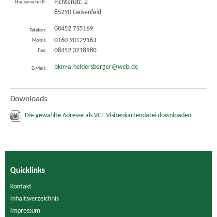
Fichtenstr. 2
Hausanschrift:
85290
Geisenfeld
08452 735169
Telefon:
0160 90129163
Mobil:
08452 3218980
Fax:
bkm-a.heidersberger@web.de
E-Mail:
Downloads
Die gewählte Adresse als VCF-Visitenkartendatei downloaden
Quicklinks
Kontakt
Inhaltsverzeichnis
Impressum