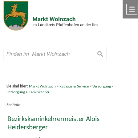
Zum Inhalt
,
zur Navigation
oder
zur Startseite
springen.
chließen
A
Schriftgröße
A
suchen
A
Sie sind hier:
Markt Wolnzach
>
Rathaus & Service
>
Versorgung -
Entsorgung
>
Kaminkehrer
Behörde
Bezirkskaminkehrermeister Alois
Heidersberger