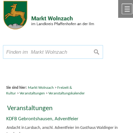
Zum Inhalt
,
zur Navigation
oder
zur Startseite
springen.
chließen
A
Schriftgröße
A
suchen
A
Sie sind hier:
Markt Wolnzach
>
Freizeit &
Kultur
>
Veranstaltungen
>
Veranstaltungskalender
Veranstaltungen
KDFB Gebrontshausen, Adventfeier
Andacht in Larsbach, anschl. Adventfeier im Gasthaus Waldinger in