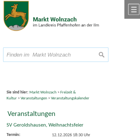
Zum Inhalt
,
zur Navigation
oder
zur Startseite
springen.
chließen
A
Schriftgröße
A
suchen
A
Sie sind hier:
Markt Wolnzach
>
Freizeit &
Kultur
>
Veranstaltungen
>
Veranstaltungskalender
Veranstaltungen
SV Geroldshausen, Weihnachtsfeier
Termin:
12.12.2026 18:30 Uhr