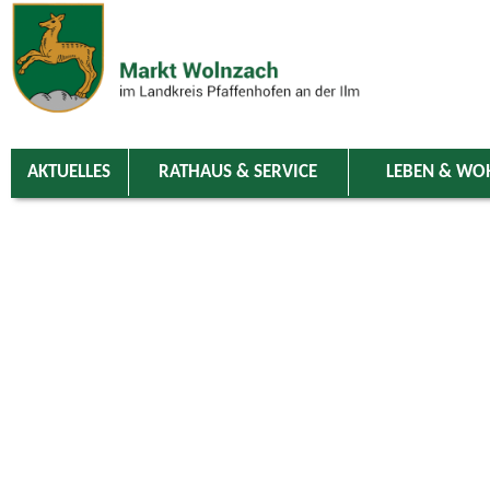
Zum Inhalt
,
zur Navigation
oder
zur Startseite
springen.
chließen
AKTUELLES
RATHAUS & SERVICE
LEBEN & WO