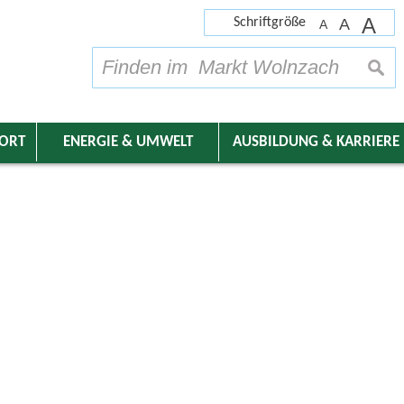
A
Schriftgröße
A
A
su
DORT
ENERGIE & UMWELT
AUSBILDUNG & KARRIERE