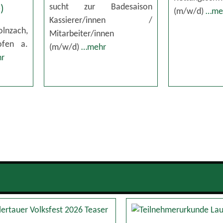
sucht zur Badesaison
)
(m/w/d)
…me
Kassierer/innen /
nzach,
Mitarbeiter/innen
ofen a.
(m/w/d)
…mehr
r