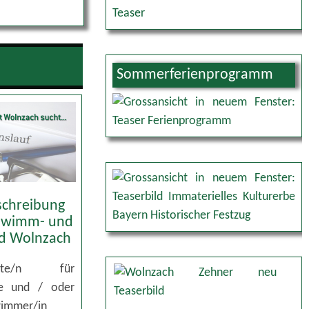
Sommerferienprogramm
schreibung
chwimm- und
ad Wolnzach
ellte/n für
be und / oder
wimmer/in