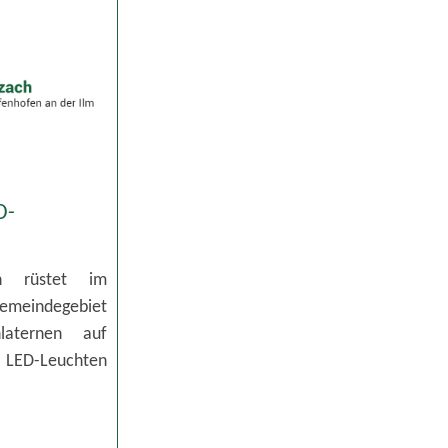
D-
g
h rüstet im
ndegebiet
nlaternen auf
e LED-Leuchten