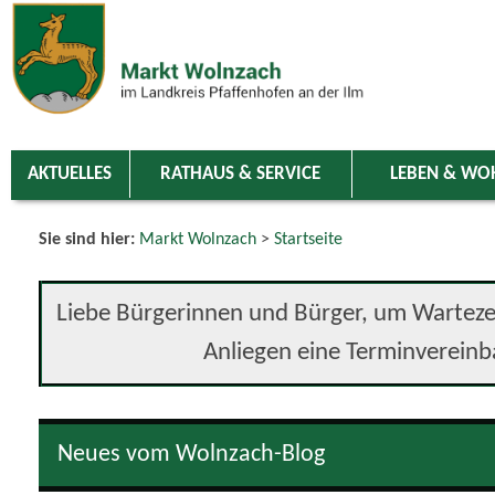
Zum Inhalt
,
zur Navigation
oder
zur Startseite
springen.
chließen
AKTUELLES
RATHAUS & SERVICE
LEBEN & WO
Sie sind hier:
Markt Wolnzach
>
Startseite
Liebe Bürgerinnen und Bürger, um Wartezei
Anliegen eine Terminverein
Neues vom Wolnzach-Blog