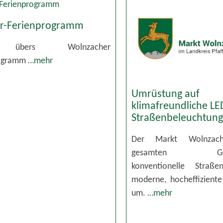
-Ferienprogramm
 übers Wolnzacher
rogramm
…mehr
Umrüstung auf
klimafreundliche LE
Straßenbeleuchtun
Der Markt Wolnzac
gesamten Gemei
konventionelle Straße
moderne, hocheffizient
um.
…mehr