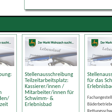
ibung:
Stellenausschreibung
Stellenaus
Teilzeitarbeitsplatz:
für das S
Kassierer/innen /
Erlebnisb
n
Mitarbeiter/innen für
Fachangest
nden/
Schwimm- &
Bäderbetrie
zeit
Erlebnisbad
Rettungssch