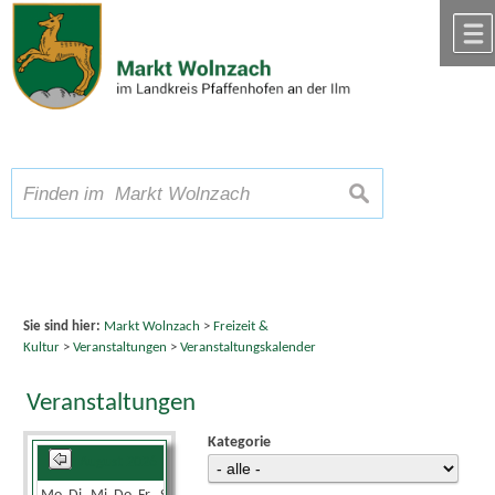
Zum Inhalt
,
zur Navigation
oder
zur Startseite
springen.
chließen
A
Schriftgröße
A
suchen
A
Sie sind hier:
Markt Wolnzach
>
Freizeit &
Kultur
>
Veranstaltungen
>
Veranstaltungskalender
Veranstaltungen
Kategorie
August 2026