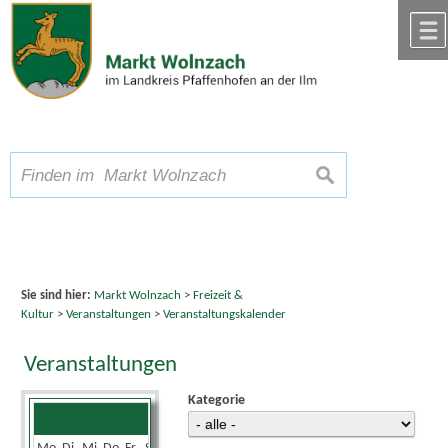
Zum Inhalt
,
zur Navigation
oder
zur Startseite
springen.
chließen
A
Schriftgröße
A
suchen
A
Sie sind hier:
Markt Wolnzach
>
Freizeit &
Kultur
>
Veranstaltungen
>
Veranstaltungskalender
Veranstaltungen
Kategorie
Oktober 2023