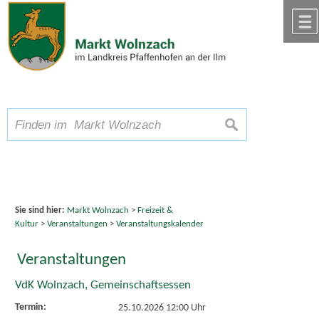
Zum Inhalt
,
zur Navigation
oder
zur Startseite
springen.
chließen
A
Schriftgröße
A
suchen
A
Sie sind hier:
Markt Wolnzach
>
Freizeit &
Kultur
>
Veranstaltungen
>
Veranstaltungskalender
Veranstaltungen
VdK Wolnzach, Gemeinschaftsessen
Termin:
25.10.2026 12:00 Uhr