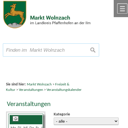
Zum Inhalt
,
zur Navigation
oder
zur Startseite
springen.
chließen
A
Schriftgröße
A
suchen
A
Sie sind hier:
Markt Wolnzach
>
Freizeit &
Kultur
>
Veranstaltungen
>
Veranstaltungskalender
Veranstaltungen
Kategorie
August 2026