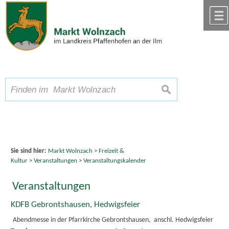
Zum Inhalt
,
zur Navigation
oder
zur Startseite
springen.
chließen
A
Schriftgröße
A
suchen
A
Sie sind hier:
Markt Wolnzach
>
Freizeit &
Kultur
>
Veranstaltungen
>
Veranstaltungskalender
Veranstaltungen
KDFB Gebrontshausen, Hedwigsfeier
Abendmesse in der Pfarrkirche Gebrontshausen, anschl. Hedwigsfeier