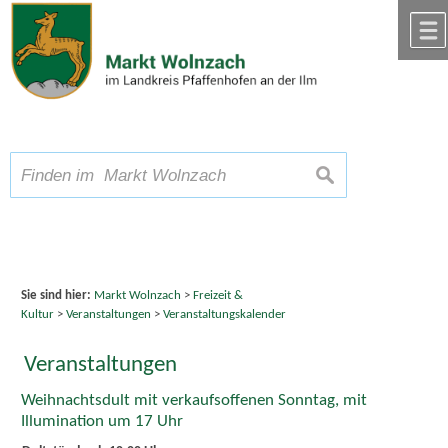
Zum Inhalt
,
zur Navigation
oder
zur Startseite
springen.
chließen
A
Schriftgröße
A
suchen
A
Sie sind hier:
Markt Wolnzach
>
Freizeit &
Kultur
>
Veranstaltungen
>
Veranstaltungskalender
Veranstaltungen
Weihnachtsdult mit verkaufsoffenen Sonntag, mit
Illumination um 17 Uhr