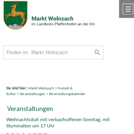
Zum Inhalt
,
zur Navigation
oder
zur Startseite
springen.
chließen
A
Schriftgröße
A
suchen
A
Sie sind hier:
Markt Wolnzach
>
Freizeit &
Kultur
>
Veranstaltungen
>
Veranstaltungskalender
Veranstaltungen
Weihnachtsdult mit verkaufsoffenen Sonntag, mit
Illumination um 17 Uhr