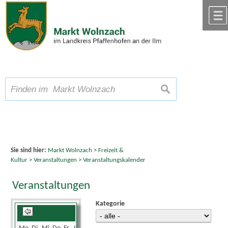
Zum Inhalt
,
zur Navigation
oder
zur Startseite
springen.
chließen
A
Schriftgröße
A
suchen
A
Sie sind hier:
Markt Wolnzach
>
Freizeit &
Kultur
>
Veranstaltungen
>
Veranstaltungskalender
Veranstaltungen
Kategorie
August 2026