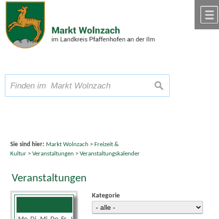
Zum Inhalt
,
zur Navigation
oder
zur Startseite
springen.
chließen
A
Schriftgröße
A
suchen
A
Sie sind hier:
Markt Wolnzach
>
Freizeit &
Kultur
>
Veranstaltungen
>
Veranstaltungskalender
Veranstaltungen
Kategorie
Mai 2024