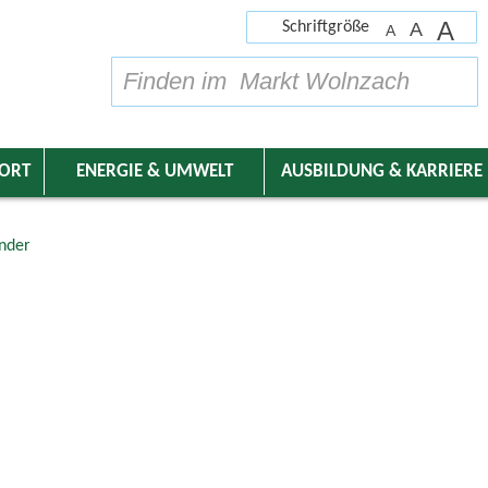
A
Schriftgröße
A
A
su
DORT
ENERGIE & UMWELT
AUSBILDUNG & KARRIERE
nder