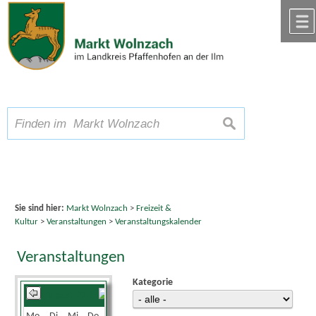
Zum Inhalt
,
zur Navigation
oder
zur Startseite
springen.
chließen
A
Schriftgröße
A
suchen
A
Sie sind hier:
Markt Wolnzach
>
Freizeit &
Kultur
>
Veranstaltungen
>
Veranstaltungskalender
Veranstaltungen
Kategorie
August 2026