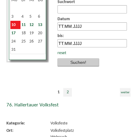
Mo
Di
Mi
Do
Fr
Sa
So
Suchwort
1
2
3
4
5
6
7
8
9
Datum
10
11
12
13
14
15
16
17
18
19
20
21
22
23
bis:
24
25
26
27
28
29
30
31
reset
1
2
weiter
76. Hallertauer Volksfest
Kategorie:
Volksfeste
Ort:
Volksfestplatz