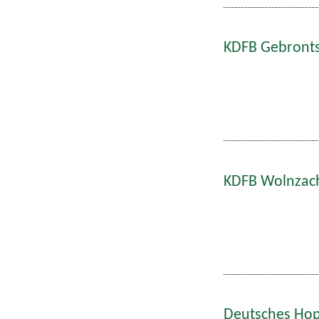
KDFB Gebronts
KDFB Wolnzach
Deutsches Hop