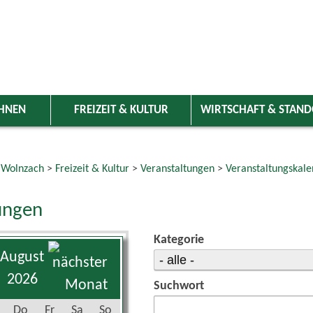
HNEN
FREIZEIT & KULTUR
WIRTSCHAFT & STAN
 Wolnzach
>
Freizeit & Kultur
>
Veranstaltungen
>
Veranstaltungskale
ungen
Kategorie
August
2026
Suchwort
Do
Fr
Sa
So