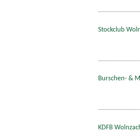
Stockclub Woln
Burschen- & Ma
KDFB Wolnzach