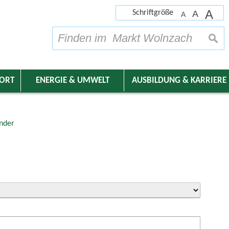
A
Schriftgröße
A
A
su
DORT
ENERGIE & UMWELT
AUSBILDUNG & KARRIERE
nder