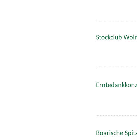
Stockclub Wol
Erntedankkonze
Boarische Spitz