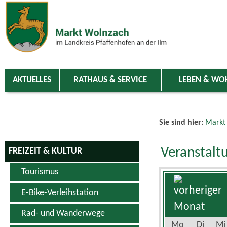
Zum Inhalt
,
zur Navigation
oder
zur Startseite
springen.
chließen
AKTUELLES
RATHAUS & SERVICE
LEBEN & WO
Sie sind hier:
Markt
Veranstalt
FREIZEIT & KULTUR
Tourismus
E-Bike-Verleihstation
Rad- und Wanderwege
Mo
Di
Mi
Schwimm- & Erlebnisbad