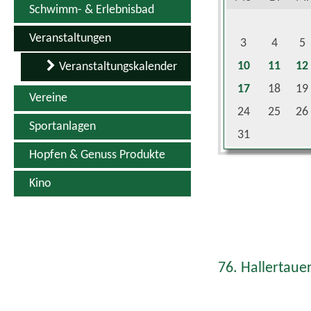
Veranstaltungen
3
4
5
10
11
12
Veranstaltungskalender
17
18
19
Vereine
24
25
26
Sportanlagen
31
Hopfen & Genuss Produkte
Kino
76. Hallertauer