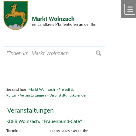
Zum Inhalt
,
zur Navigation
oder
zur Startseite
springen.
chließen
A
Schriftgröße
A
suchen
A
Sie sind hier:
Markt Wolnzach
>
Freizeit &
Kultur
>
Veranstaltungen
>
Veranstaltungskalender
Veranstaltungen
KDFB Wolnzach: "Frauenbund-Café"
Termin:
09.09.2026 14:00 Uhr