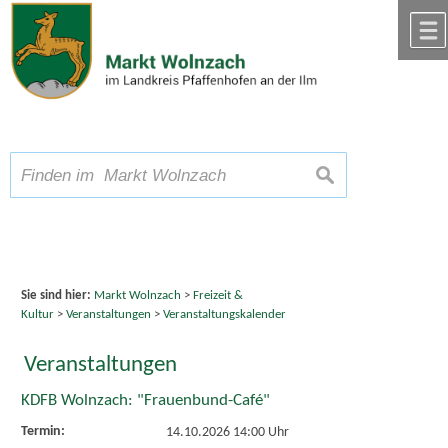
Zum Inhalt
,
zur Navigation
oder
zur Startseite
springen.
chließen
A
Schriftgröße
A
suchen
A
Sie sind hier:
Markt Wolnzach
>
Freizeit &
Kultur
>
Veranstaltungen
>
Veranstaltungskalender
Veranstaltungen
KDFB Wolnzach: "Frauenbund-Café"
Termin:
14.10.2026 14:00 Uhr