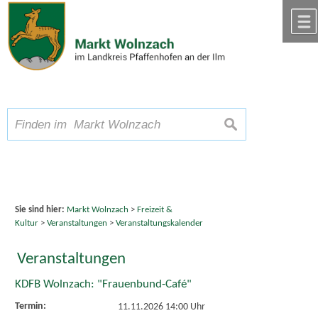
Zum Inhalt
,
zur Navigation
oder
zur Startseite
springen.
chließen
A
Schriftgröße
A
suchen
A
Sie sind hier:
Markt Wolnzach
>
Freizeit &
Kultur
>
Veranstaltungen
>
Veranstaltungskalender
Veranstaltungen
KDFB Wolnzach: "Frauenbund-Café"
Termin:
11.11.2026 14:00 Uhr