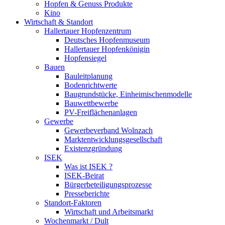
Hopfen & Genuss Produkte
Kino
Wirtschaft & Standort
Hallertauer Hopfenzentrum
Deutsches Hopfenmuseum
Hallertauer Hopfenkönigin
Hopfensiegel
Bauen
Bauleitplanung
Bodenrichtwerte
Baugrundstücke, Einheimischenmodelle
Bauwettbewerbe
PV-Freiflächenanlagen
Gewerbe
Gewerbeverband Wolnzach
Marktentwicklungsgesellschaft
Existenzgründung
ISEK
Was ist ISEK ?
ISEK-Beirat
Bürgerbeteiligungsprozesse
Presseberichte
Standort-Faktoren
Wirtschaft und Arbeitsmarkt
Wochenmarkt / Dult