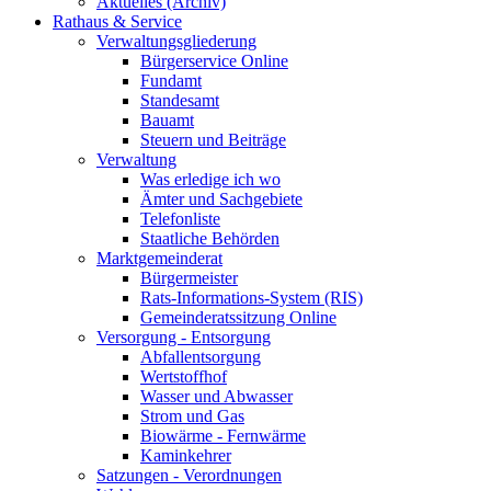
Aktuelles (Archiv)
Rathaus & Service
Verwaltungsgliederung
Bürgerservice Online
Fundamt
Standesamt
Bauamt
Steuern und Beiträge
Verwaltung
Was erledige ich wo
Ämter und Sachgebiete
Telefonliste
Staatliche Behörden
Marktgemeinderat
Bürgermeister
Rats-Informations-System (RIS)
Gemeinderatssitzung Online
Versorgung - Entsorgung
Abfallentsorgung
Wertstoffhof
Wasser und Abwasser
Strom und Gas
Biowärme - Fernwärme
Kaminkehrer
Satzungen - Verordnungen