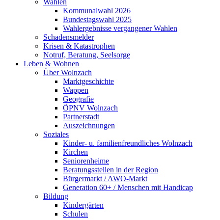
Wahlen
Kommunalwahl 2026
Bundestagswahl 2025
Wahlergebnisse vergangener Wahlen
Schadensmelder
Krisen & Katastrophen
Notruf, Beratung, Seelsorge
Leben & Wohnen
Über Wolnzach
Marktgeschichte
Wappen
Geografie
ÖPNV Wolnzach
Partnerstadt
Auszeichnungen
Soziales
Kinder- u. familienfreundliches Wolnzach
Kirchen
Seniorenheime
Beratungsstellen in der Region
Bürgermarkt / AWO-Markt
Generation 60+ / Menschen mit Handicap
Bildung
Kindergärten
Schulen