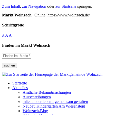
Zum Inhalt
,
zur Navigation
oder
zur Startseite
springen.
Markt Wolnzach
| Online: https://www.wolnzach.de/
Schriftgröße
A
A
A
Finden im Markt Wolnzach
suchen
Startseite
Aktuelles
Amtliche Bekanntmachungen
Ausschreibungen
miteinander leben - gemeinsam gestalten
Neubau Kindergarten Am Wiesensteig
Wolnzach-Blog