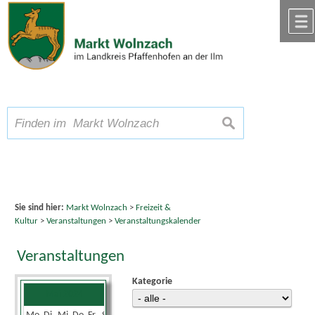
Zum Inhalt
,
zur Navigation
oder
zur Startseite
springen.
chließen
A
Schriftgröße
A
suchen
A
Sie sind hier:
Markt Wolnzach
>
Freizeit &
Kultur
>
Veranstaltungen
>
Veranstaltungskalender
Veranstaltungen
Kategorie
Mai 2024