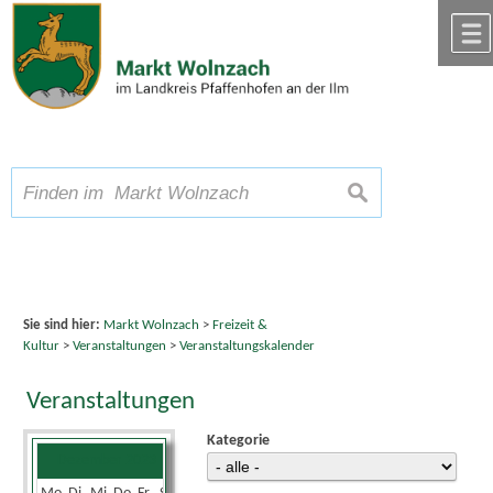
Zum Inhalt
,
zur Navigation
oder
zur Startseite
springen.
chließen
A
Schriftgröße
A
suchen
A
Sie sind hier:
Markt Wolnzach
>
Freizeit &
Kultur
>
Veranstaltungen
>
Veranstaltungskalender
Veranstaltungen
Kategorie
Dezember 2023