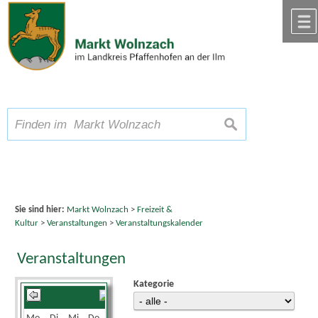
Zum Inhalt
,
zur Navigation
oder
zur Startseite
springen.
chließen
A
Schriftgröße
A
suchen
A
Sie sind hier:
Markt Wolnzach
>
Freizeit &
Kultur
>
Veranstaltungen
>
Veranstaltungskalender
Veranstaltungen
Kategorie
August 2026