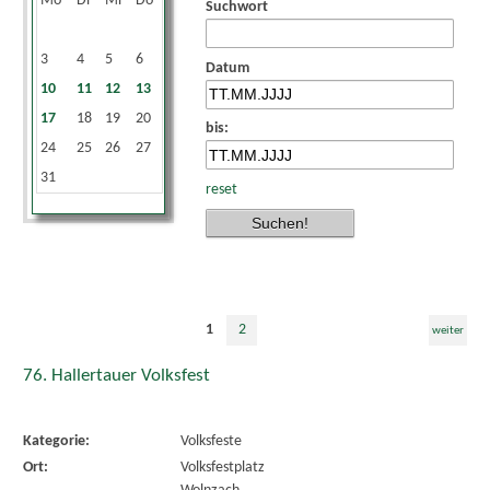
Mo
Di
Mi
Do
Fr
Sa
So
Suchwort
1
2
3
4
5
6
7
8
9
Datum
10
11
12
13
14
15
16
17
18
19
20
21
22
23
bis:
24
25
26
27
28
29
30
31
reset
1
2
weiter
76. Hallertauer Volksfest
Kategorie:
Volksfeste
Ort:
Volksfestplatz