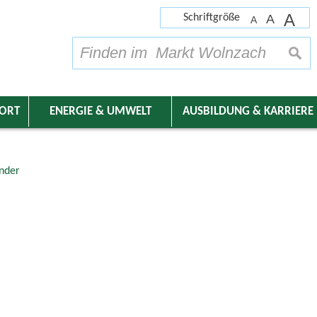
A
Schriftgröße
A
A
su
DORT
ENERGIE & UMWELT
AUSBILDUNG & KARRIERE
nder