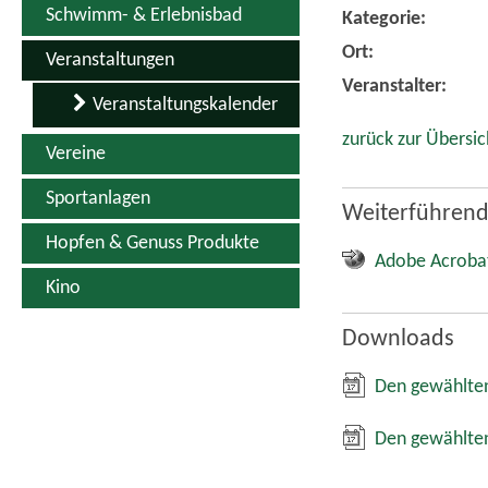
Schwimm- & Erlebnisbad
Kategorie:
Ort:
Veranstaltungen
Veranstalter:
Veranstaltungskalender
zurück zur Übersic
Vereine
Sportanlagen
Weiterführend
Hopfen & Genuss Produkte
Adobe Acroba
Kino
Downloads
Den gewählten
Den gewählten