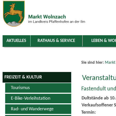
Zum Inhalt
,
zur Navigation
oder
zur Startseite
springen.
chließen
AKTUELLES
RATHAUS & SERVICE
LEBEN & WO
Sie sind hier:
Markt
Veranstalt
FREIZEIT & KULTUR
Tourismus
Fastendult und
Dultstände ab 10
E-Bike-Verleihstation
Verkaufsoffener S
Rad- und Wanderwege
Termin: