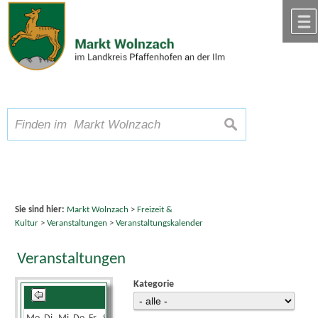
Zum Inhalt
,
zur Navigation
oder
zur Startseite
springen.
chließen
A
Schriftgröße
A
suchen
A
Sie sind hier:
Markt Wolnzach
>
Freizeit &
Kultur
>
Veranstaltungen
>
Veranstaltungskalender
Veranstaltungen
Kategorie
August 2026