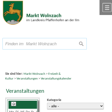
Zum Inhalt
,
zur Navigation
oder
zur Startseite
springen.
chließen
A
Schriftgröße
A
suchen
A
Sie sind hier:
Markt Wolnzach
>
Freizeit &
Kultur
>
Veranstaltungen
>
Veranstaltungskalender
Veranstaltungen
Kategorie
August 2026