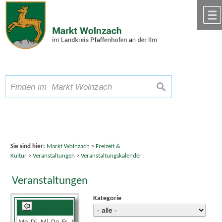
Zum Inhalt
,
zur Navigation
oder
zur Startseite
springen.
chließen
A
Schriftgröße
A
suchen
A
Sie sind hier:
Markt Wolnzach
>
Freizeit &
Kultur
>
Veranstaltungen
>
Veranstaltungskalender
Veranstaltungen
Kategorie
August 2026