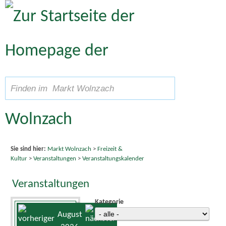
Zum Inhalt
,
zur Navigation
oder
zur Startseite
springen.
A
Schriftgröße
A
suchen
A
Sie sind hier:
Markt Wolnzach
>
Freizeit &
Kultur
>
Veranstaltungen
>
Veranstaltungskalender
Veranstaltungen
Kategorie
August