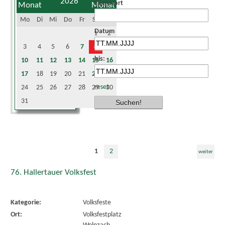
2026
Suchwort
Mo
Di
Mi
Do
Fr
Sa
So
Datum
1
2
3
4
5
6
7
8
9
bis:
10
11
12
13
14
15
16
17
18
19
20
21
22
23
reset
24
25
26
27
28
29
30
31
1
2
weiter
76. Hallertauer Volksfest
Kategorie:
Volksfeste
Ort:
Volksfestplatz