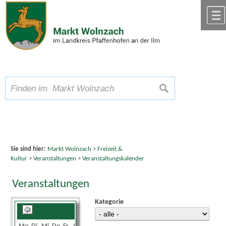
Zum Inhalt
,
zur Navigation
oder
zur Startseite
springen.
chließen
A
Schriftgröße
A
suchen
A
Sie sind hier:
Markt Wolnzach
>
Freizeit &
Kultur
>
Veranstaltungen
>
Veranstaltungskalender
Veranstaltungen
Kategorie
August 2026