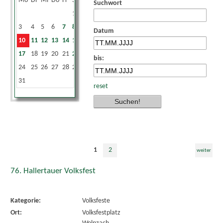
Mo
Di
Mi
Do
Fr
Sa
So
Suchwort
1
2
3
4
5
6
7
8
9
Datum
10
11
12
13
14
15
16
17
18
19
20
21
22
23
bis:
24
25
26
27
28
29
30
31
reset
1
2
weiter
76. Hallertauer Volksfest
Kategorie:
Volksfeste
Ort:
Volksfestplatz