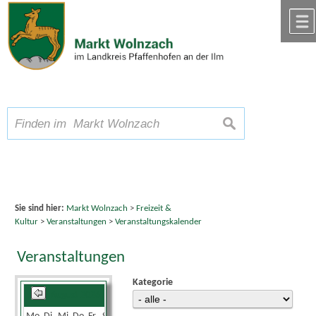
Zum Inhalt
,
zur Navigation
oder
zur Startseite
springen.
chließen
A
Schriftgröße
A
suchen
A
Sie sind hier:
Markt Wolnzach
>
Freizeit &
Kultur
>
Veranstaltungen
>
Veranstaltungskalender
Veranstaltungen
Kategorie
August 2026