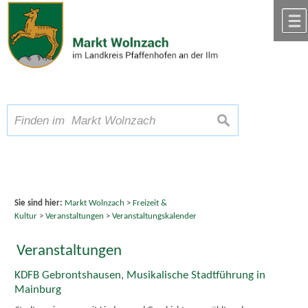
Zum Inhalt
,
zur Navigation
oder
zur Startseite
springen.
chließen
A
Schriftgröße
A
suchen
A
Sie sind hier:
Markt Wolnzach
>
Freizeit &
Kultur
>
Veranstaltungen
>
Veranstaltungskalender
Veranstaltungen
KDFB Gebrontshausen, Musikalische Stadtführung in
Mainburg