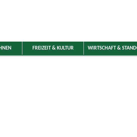
HNEN
FREIZEIT & KULTUR
WIRTSCHAFT & STAN
 Wolnzach
>
Freizeit & Kultur
>
Veranstaltungen
>
Veranstaltungskale
ungen
Kategorie
st 2022
Do
Fr
Sa
So
Suchwort
4
5
6
7