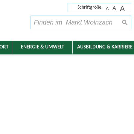
A
Schriftgröße
A
A
su
DORT
ENERGIE & UMWELT
AUSBILDUNG & KARRIERE
nder