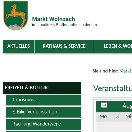
Zum Inhalt
,
zur Navigation
oder
zur Startseite
springen.
chließen
AKTUELLES
RATHAUS & SERVICE
LEBEN & WO
Sie sind hier:
Markt
Veranstalt
FREIZEIT & KULTUR
Tourismus
Aug
E-Bike-Verleihstation
Mo
Di
Mi
Rad- und Wanderwege
Schwimm- & Erlebnisbad
3
4
5