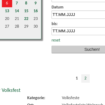
Datum
13
14
15
16
20
21
22
23
bis:
27
28
29
30
reset
1
2
 Volksfest
Kategorie:
Volksfeste
Ort:
Volksfestplatz Wolnzach