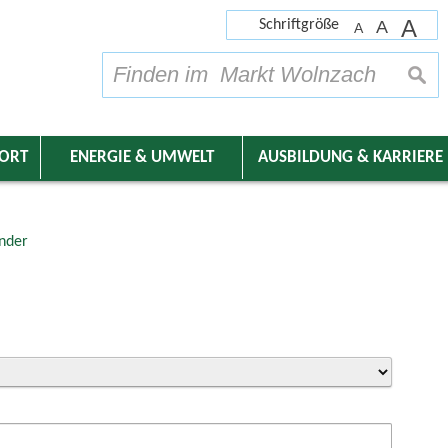
A
Schriftgröße
A
A
su
DORT
ENERGIE & UMWELT
AUSBILDUNG & KARRIERE
nder