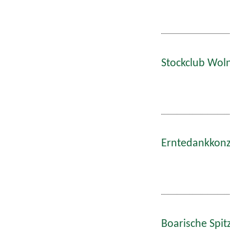
Stockclub Wol
Erntedankkonze
Boarische Spitz