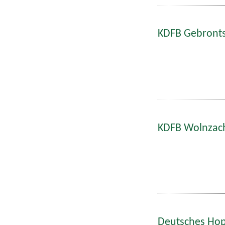
KDFB Gebronts
KDFB Wolnzach
Deutsches Hop