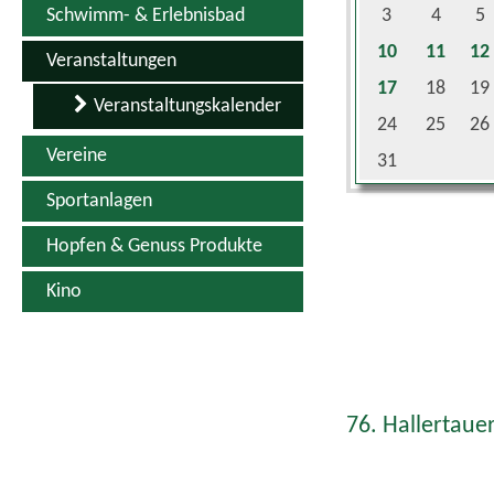
10
11
12
Veranstaltungen
17
18
19
Veranstaltungskalender
24
25
26
Vereine
31
Sportanlagen
Hopfen & Genuss Produkte
Kino
76. Hallertauer