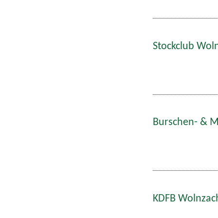
Stockclub Woln
Burschen- & Ma
KDFB Wolnzach