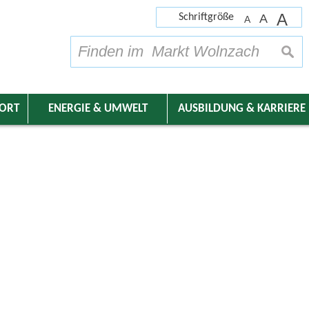
A
Schriftgröße
A
A
su
DORT
ENERGIE & UMWELT
AUSBILDUNG & KARRIERE
nder
 Wolnzach