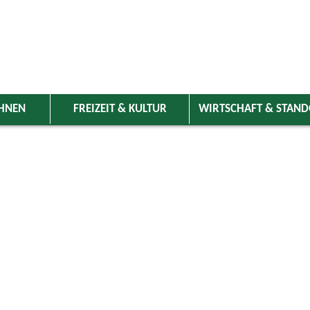
HNEN
FREIZEIT & KULTUR
WIRTSCHAFT & STAN
 Wolnzach
>
Freizeit & Kultur
>
Veranstaltungen
>
Veranstaltungskale
ungen
: "Frauenbund-Café"
11.11.2026 14:00 Uhr
Vereine
jeden zweiten Mittwoch im Monat ab 14 Uhr im Pfarrheim