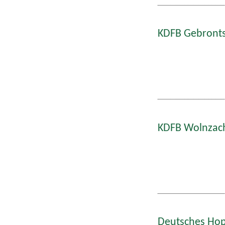
KDFB Gebronts
KDFB Wolnzach
Deutsches Hop