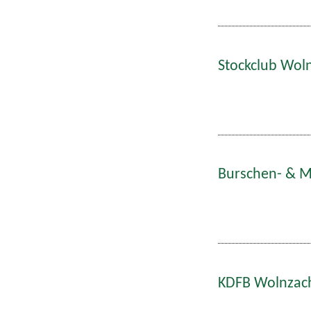
Stockclub Woln
Burschen- & Ma
KDFB Wolnzach