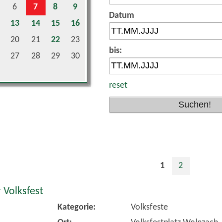
Datum
13
14
15
16
20
21
22
23
bis:
27
28
29
30
reset
1
2
 Volksfest
Kategorie:
Volksfeste
Ort:
Volksfestplatz Wolnzach