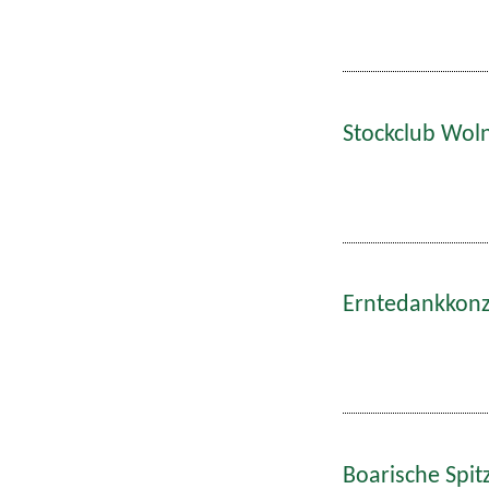
Stockclub Wol
Erntedankkonze
Boarische Spitz