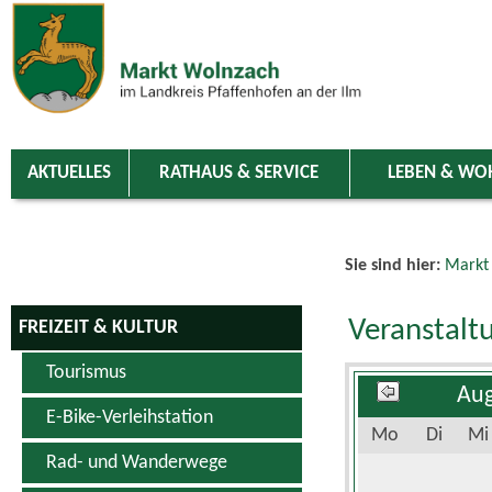
Zum Inhalt
,
zur Navigation
oder
zur Startseite
springen.
chließen
AKTUELLES
RATHAUS & SERVICE
LEBEN & WO
Sie sind hier:
Markt
Veranstalt
FREIZEIT & KULTUR
Tourismus
Aug
E-Bike-Verleihstation
Mo
Di
Mi
Rad- und Wanderwege
Schwimm- & Erlebnisbad
3
4
5