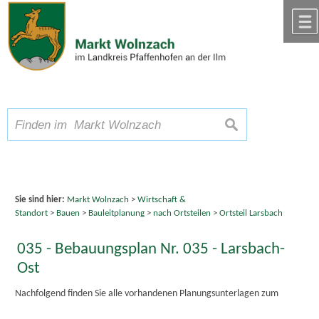
Zum Inhalt
,
zur Navigation
oder
zur Startseite
springen.
chließen
A
Schriftgröße
A
suchen
A
Sie sind hier:
Markt Wolnzach
>
Wirtschaft &
Standort
>
Bauen
>
Bauleitplanung
>
nach Ortsteilen
>
Ortsteil Larsbach
035 - Bebauungsplan Nr. 035 - Larsbach-
Ost
Nachfolgend finden Sie alle vorhandenen Planungsunterlagen zum