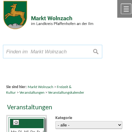
Zum Inhalt
,
zur Navigation
oder
zur Startseite
springen.
chließen
A
Schriftgröße
A
suchen
A
Sie sind hier:
Markt Wolnzach
>
Freizeit &
Kultur
>
Veranstaltungen
>
Veranstaltungskalender
Veranstaltungen
Kategorie
August 2026