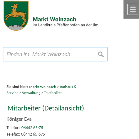
Zum Inhalt
,
zur Navigation
oder
zur Startseite
springen.
chließen
A
Schriftgröße
A
suchen
A
Sie sind hier:
Markt Wolnzach
>
Rathaus &
Service
>
Verwaltung
>
Telefonliste
Mitarbeiter (Detailansicht)
Königer Eva
Telefon:
08442 65-75
Telefax: 08442 65-675