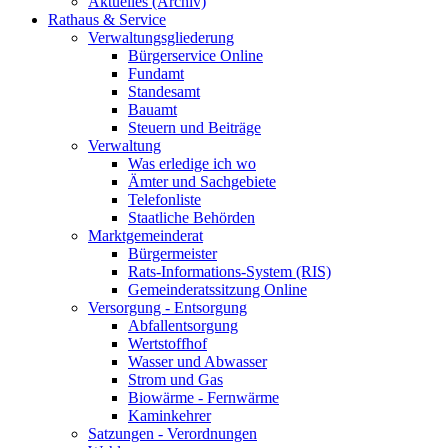
Aktuelles (Archiv)
Rathaus & Service
Verwaltungsgliederung
Bürgerservice Online
Fundamt
Standesamt
Bauamt
Steuern und Beiträge
Verwaltung
Was erledige ich wo
Ämter und Sachgebiete
Telefonliste
Staatliche Behörden
Marktgemeinderat
Bürgermeister
Rats-Informations-System (RIS)
Gemeinderatssitzung Online
Versorgung - Entsorgung
Abfallentsorgung
Wertstoffhof
Wasser und Abwasser
Strom und Gas
Biowärme - Fernwärme
Kaminkehrer
Satzungen - Verordnungen