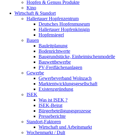
Hopfen & Genuss Produkte
Kino
Wirtschaft & Standort
Hallertauer Hopfenzentrum
Deutsches Hopfenmuseum
Hallertauer Hopfenkönigin
Hopfensiegel
Bauen
Bauleitplanung
Bodenrichtwerte
Baugrundstücke, Einheimischenmodelle
Bauwettbewerbe
PV-Freiflächenanlagen
Gewerbe
Gewerbeverband Wolnzach
Marktentwicklungsgesellschaft
Existenzgründung
ISEK
Was ist ISEK ?
ISEK-Beirat
Bürgerbeteiligungsprozesse
Presseberichte
Standort-Faktoren
Wirtschaft und Arbeitsmarkt
Wochenmarkt / Dult