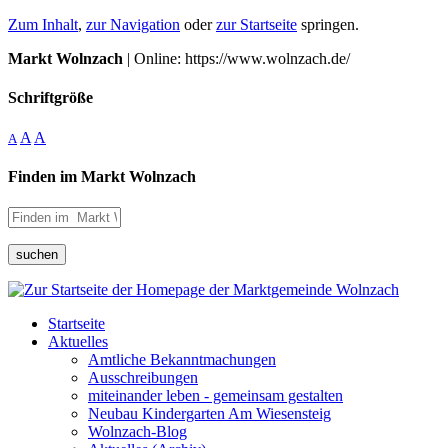
Zum Inhalt
,
zur Navigation
oder
zur Startseite
springen.
Markt Wolnzach
| Online: https://www.wolnzach.de/
Schriftgröße
A
A
A
Finden im Markt Wolnzach
suchen
Startseite
Aktuelles
Amtliche Bekanntmachungen
Ausschreibungen
miteinander leben - gemeinsam gestalten
Neubau Kindergarten Am Wiesensteig
Wolnzach-Blog