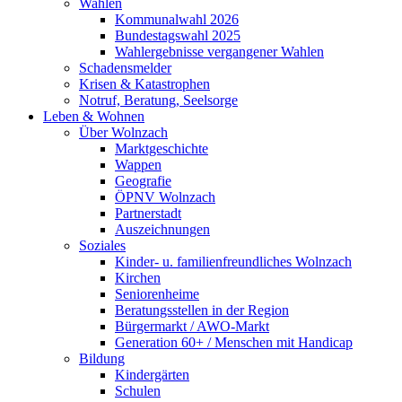
Wahlen
Kommunalwahl 2026
Bundestagswahl 2025
Wahlergebnisse vergangener Wahlen
Schadensmelder
Krisen & Katastrophen
Notruf, Beratung, Seelsorge
Leben & Wohnen
Über Wolnzach
Marktgeschichte
Wappen
Geografie
ÖPNV Wolnzach
Partnerstadt
Auszeichnungen
Soziales
Kinder- u. familienfreundliches Wolnzach
Kirchen
Seniorenheime
Beratungsstellen in der Region
Bürgermarkt / AWO-Markt
Generation 60+ / Menschen mit Handicap
Bildung
Kindergärten
Schulen