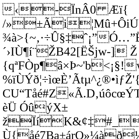
‹-ÏnÂ0 Æï{
/»±Ãi¦Mû+ÔiÚ1¥
¾­à>{~‚·÷Û§‡ˆ¡”Ó…”
´›IÙ¶í¨ŽB42[ËŠjw-] 
{qªFÒp¶â×Þ~'b<¡§!
%ïÙÝð¦÷ìœÈ’Ãtµ^¿®•ìƒ
CU“Tåé#Z«Ã.D‚úôcœ
èÜ ÓûýX±
žÏíK&¢‡#_
Ù{åé7Ba±árO»¼àð