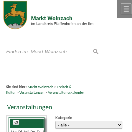
Zum Inhalt
,
zur Navigation
oder
zur Startseite
springen.
chließen
A
Schriftgröße
A
suchen
A
Sie sind hier:
Markt Wolnzach
>
Freizeit &
Kultur
>
Veranstaltungen
>
Veranstaltungskalender
Veranstaltungen
Kategorie
August 2026