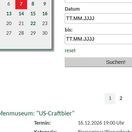
Datum
13
14
15
16
20
21
22
23
bis:
27
28
29
30
reset
1
2
fenmuseum: "US-Craftbier"
Termin:
16.12.2026 19:00 Uhr
Kategorie:
Bierseminar/Bierverkost