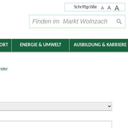
A
Schriftgröße
A
A
su
DORT
ENERGIE & UMWELT
AUSBILDUNG & KARRIERE
nder