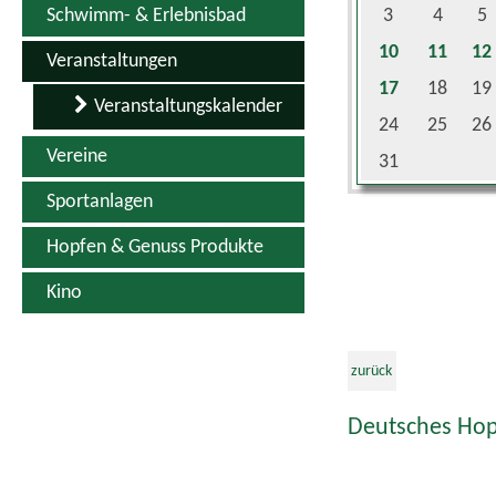
10
11
12
Veranstaltungen
17
18
19
Veranstaltungskalender
24
25
26
Vereine
31
Sportanlagen
Hopfen & Genuss Produkte
Kino
zurück
Deutsches Hop