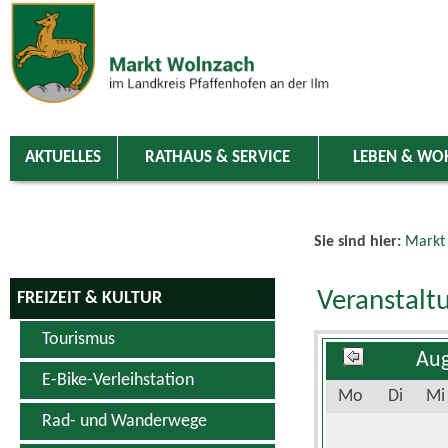
Zum Inhalt
,
zur Navigation
oder
zur Startseite
springen.
chließen
AKTUELLES
RATHAUS & SERVICE
LEBEN & WO
Sie sind hier:
Markt
Veranstalt
FREIZEIT & KULTUR
Tourismus
Aug
E-Bike-Verleihstation
Mo
Di
Mi
Rad- und Wanderwege
Schwimm- & Erlebnisbad
3
4
5