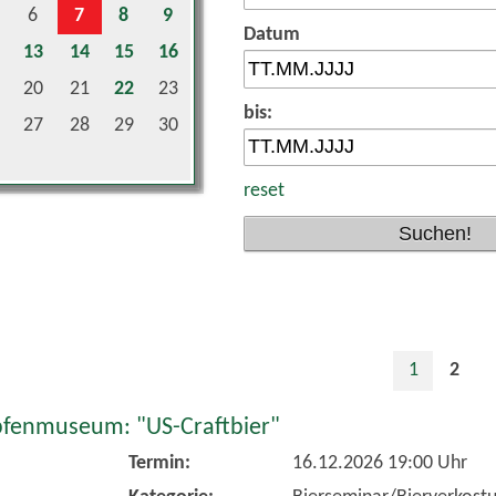
6
7
8
9
Datum
13
14
15
16
20
21
22
23
bis:
27
28
29
30
reset
1
2
fenmuseum: "US-Craftbier"
Termin:
16.12.2026 19:00 Uhr