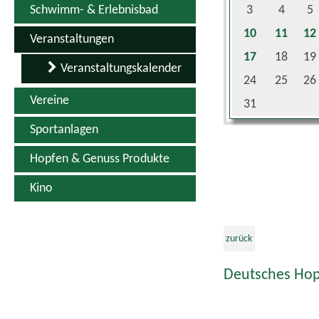
Schwimm- & Erlebnisbad
3
4
5
10
11
12
Veranstaltungen
17
18
19
Veranstaltungskalender
24
25
26
Vereine
31
Sportanlagen
Hopfen & Genuss Produkte
Kino
zurück
Deutsches Hop