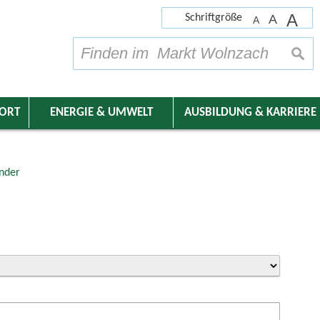
A
Schriftgröße
A
A
su
DORT
ENERGIE & UMWELT
AUSBILDUNG & KARRIERE
nder