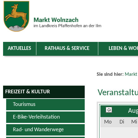
Zum Inhalt
,
zur Navigation
oder
zur Startseite
springen.
chließen
AKTUELLES
RATHAUS & SERVICE
LEBEN & WO
Sie sind hier:
Markt
Veranstalt
FREIZEIT & KULTUR
Tourismus
Aug
E-Bike-Verleihstation
Mo
Di
Mi
Rad- und Wanderwege