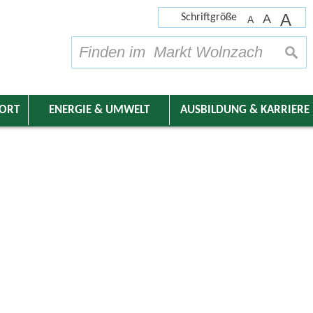
A
Schriftgröße
A
A
su
DORT
ENERGIE & UMWELT
AUSBILDUNG & KARRIERE
nder