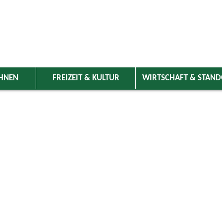
HNEN
FREIZEIT & KULTUR
WIRTSCHAFT & STAN
 Wolnzach
>
Freizeit & Kultur
>
Veranstaltungen
>
Veranstaltungskale
ungen
t mit verkaufsoffenen Sonntag
.00 Uhr
onntag von 13.00 bis 17.00 Uhr
29.11.2026