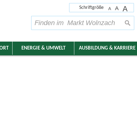
A
Schriftgröße
A
A
su
DORT
ENERGIE & UMWELT
AUSBILDUNG & KARRIERE
nder