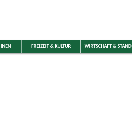
HNEN
FREIZEIT & KULTUR
WIRTSCHAFT & STAN
 Wolnzach
>
Freizeit & Kultur
>
Veranstaltungen
>
Veranstaltungskale
ungen
Kategorie
ai 2025
Do
Fr
Sa
So
Suchwort
1
2
3
4