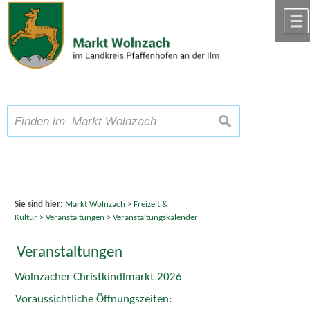
Zum Inhalt
,
zur Navigation
oder
zur Startseite
springen.
chließen
A
Schriftgröße
A
suchen
A
Sie sind hier:
Markt Wolnzach
>
Freizeit &
Kultur
>
Veranstaltungen
>
Veranstaltungskalender
Veranstaltungen
Wolnzacher Christkindlmarkt 2026
Voraussichtliche Öffnungszeiten: